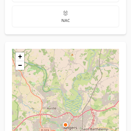
🐰
NAC
+
−