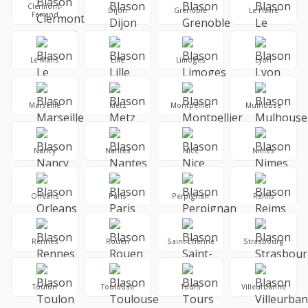
Clermont-
Dijon
Grenoble
Le Havre
Ferrand
Le Mans
Lille
Limoges
Lyon
Marseille
Metz
Montpellier
Mulhouse
Nancy
Nantes
Nice
Nimes
Orleans
Paris
Perpignan
Reims
Rennes
Rouen
Saint-Etienne
Strasbourg
Toulon
Toulouse
Tours
Villeurbanne