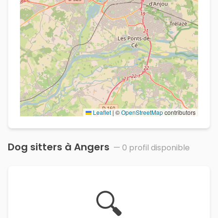
Leaflet
|
©
OpenStreetMap
contributors
Dog sitters à
Angers
—
0
profil
disponible
🔍