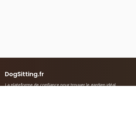
DogSitting.fr
La plateforme de confiance pour trouver le gardien idéal
pour votre compagnon à quatre pattes.
Liens rapides
Informations
Accueil
Mentions légales
Trouver un DogSitter
Politique de confidentialité
Devenir DogSitter
Conditions générales