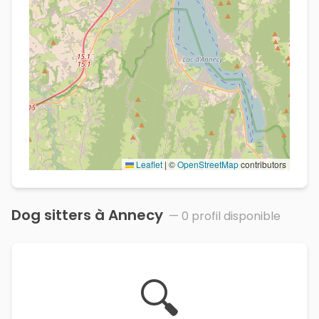
Leaflet
|
©
OpenStreetMap
contributors
Dog sitters à
Annecy
—
0
profil
disponible
🔍