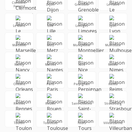
Clermont-
Dijon
Grenoble
Le Havre
Ferrand
Le Mans
Lille
Limoges
Lyon
Marseille
Metz
Montpellier
Mulhouse
Nancy
Nantes
Nice
Nimes
Orleans
Paris
Perpignan
Reims
Rennes
Rouen
Saint-Etienne
Strasbourg
Toulon
Toulouse
Tours
Villeurbanne