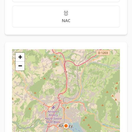
🐰
NAC
+
−