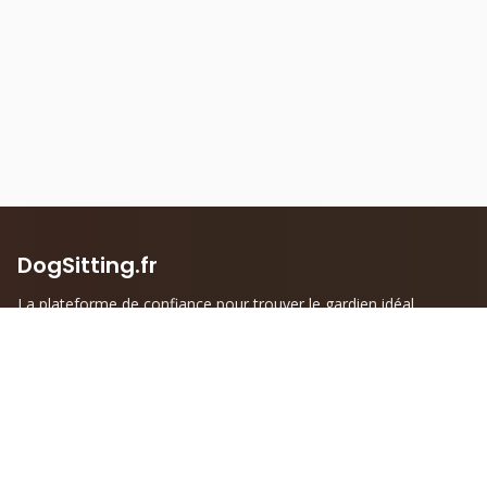
DogSitting.fr
La plateforme de confiance pour trouver le gardien idéal
pour votre compagnon à quatre pattes.
Liens rapides
Informations
Accueil
Mentions légales
Trouver un DogSitter
Politique de confidentialité
Devenir DogSitter
Conditions générales