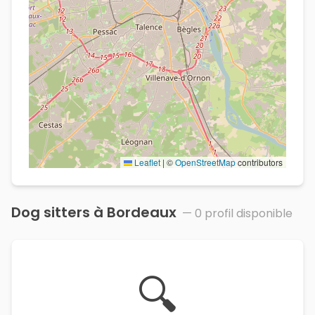
Leaflet
|
©
OpenStreetMap
contributors
Dog sitters à
Bordeaux
—
0
profil
disponible
🔍