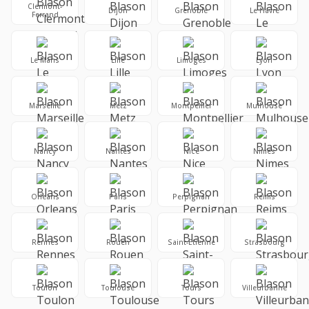
Clermont-
Dijon
Grenoble
Le Havre
Ferrand
Le Mans
Lille
Limoges
Lyon
Marseille
Metz
Montpellier
Mulhouse
Nancy
Nantes
Nice
Nimes
Orleans
Paris
Perpignan
Reims
Rennes
Rouen
Saint-Etienne
Strasbourg
Toulon
Toulouse
Tours
Villeurbanne