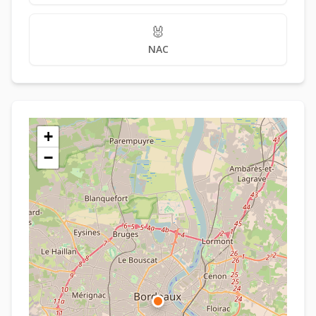
🐰
NAC
+
−