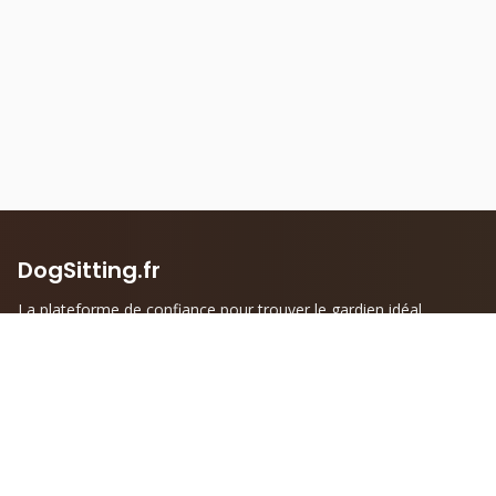
DogSitting.fr
La plateforme de confiance pour trouver le gardien idéal
pour votre compagnon à quatre pattes.
Liens rapides
Informations
Accueil
Mentions légales
Trouver un DogSitter
Politique de confidentialité
Devenir DogSitter
Conditions générales