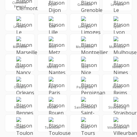
Clermont-
Dijon
Grenoble
Le Havre
Ferrand
Le Mans
Lille
Limoges
Lyon
Marseille
Metz
Montpellier
Mulhouse
Nancy
Nantes
Nice
Nimes
Orleans
Paris
Perpignan
Reims
Rennes
Rouen
Saint-Etienne
Strasbourg
Toulon
Toulouse
Tours
Villeurbanne