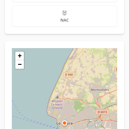
🐰
NAC
+
−